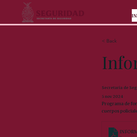
IN
< Back
Info
Secretaria de Seg
5 nov 2024
Programa de fort
cuerpos policial
INFORM