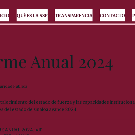
ICIO
QUÉ ES LA SSP
TRANSPARENCIA
CONTACTO
P
rme Anual 2024
uridad Publica
alecimiento del estado de fuerza y las capacidades institucional
es del estado de sinaloa avance 2024
E ANUAL 2024
.pdf