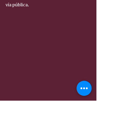
vía pública.
De manera coordinada, las autoridades 
de los tres niveles de gobierno se 
mantienen trabajando en beneficio del 
estado y la tranquilidad de la sociedad.