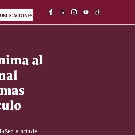
UBLICACIONES
nima al
nal
rmas
culo
a Secretaría de 