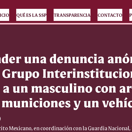
ICIO
QUÉ ES LA SSP
TRANSPARENCIA
CONTACTO
P
nder una denuncia anó
l Grupo Interinstitucio
 a un masculino con a
, municiones y un vehí
o
cito Mexicano, en coordinación con la Guardia Nacional, l