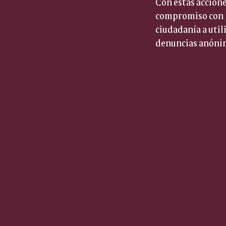
Con estas accione
compromiso con la
ciudadanía a util
denuncias anóni