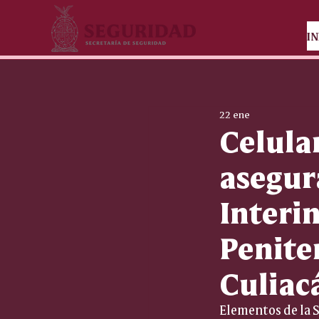
IN
22 ene
Celular
asegur
Interin
Penite
Culiac
Elementos de la S