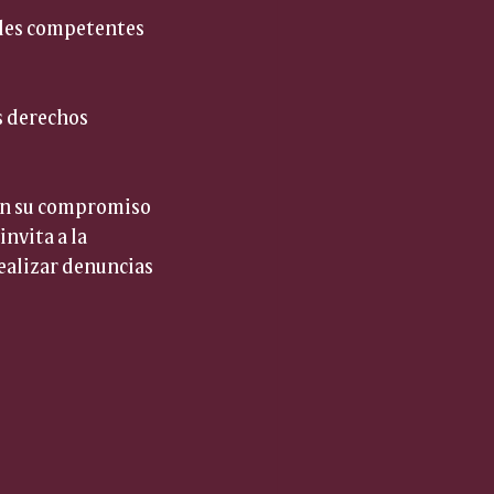
ales competentes 
s derechos 
man su compromiso 
nvita a la 
ealizar denuncias 