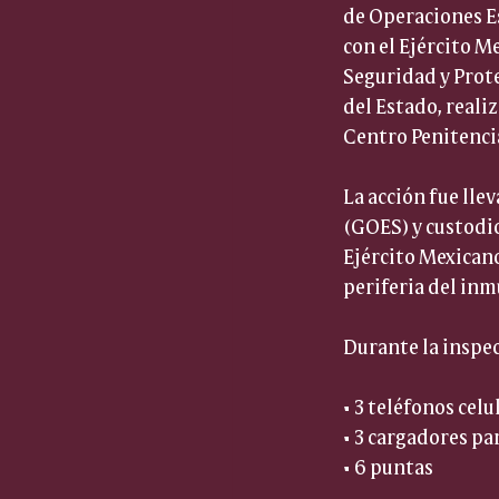
de Operaciones Es
con el Ejército Me
Seguridad y Prote
del Estado, reali
Centro Penitencia
La acción fue lle
(GOES) y custodio
Ejército Mexicano
periferia del inm
Durante la inspec
• 3 teléfonos celul
• 3 cargadores par
• 6 puntas  