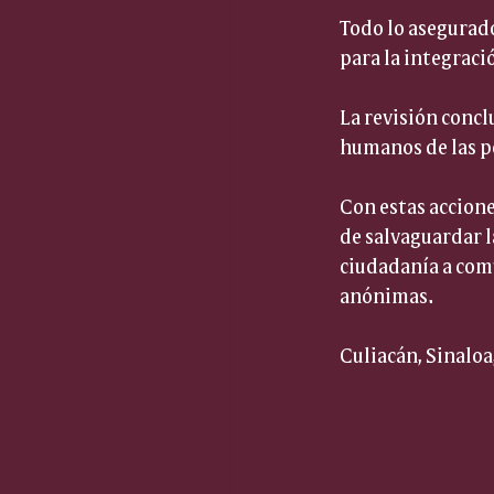
Todo lo asegurado
para la integraci
La revisión conclu
humanos de las pe
Con estas accione
de salvaguardar l
ciudadanía a comu
anónimas.
Culiacán, Sinaloa