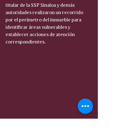
titular de la SSP Sinaloa y demás 
autoridades realizaron un recorrido 
por el perímetro del inmueble para 
identificar áreas vulnerables y 
establecer acciones de atención 
correspondientes.
De esta manera, la Secretaría de 
Seguridad Pública del Estado refuerza 
las acciones encaminadas a mantener el 