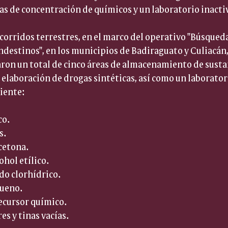
eas de concentración de químicos y un laboratorio inacti
recorridos terrestres, en el marco del operativo "Búsqueda
destinos", en los municipios de Badiraguato y Culiacán,
aron un total de cinco áreas de almacenamiento de susta
a elaboración de drogas sintéticas, así como un laborator
uiente:
o.  
.  
cetona.  
ohol etílico.  
do clorhídrico.  
ueno.  
ecursor químico.  
es y tinas vacías.