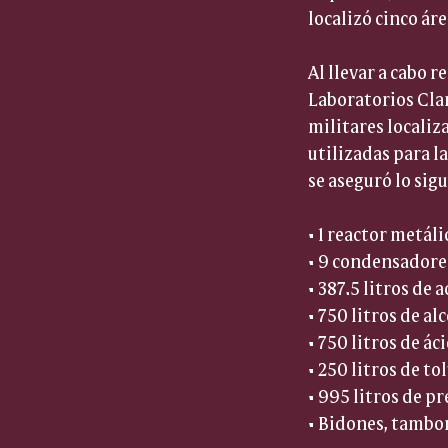
localizó cinco ár
Al llevar a cabo 
Laboratorios Clan
militares localiz
utilizadas para l
se aseguró lo sig
• 1 reactor metálic
• 9 condensadores
• 387.5 litros de a
• 750 litros de alc
• 750 litros de áci
• 250 litros de tol
• 995 litros de pr
• Bidones, tambor