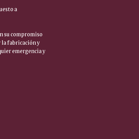
uesto a 
man su compromiso 
la fabricación y 
quier emergencia y 