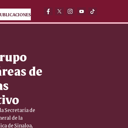
UBLICACIONES
Grupo
áreas de
as
tivo
a Secretaría de 
eral de la 
ica de Sinaloa, 