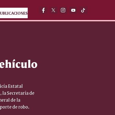
UBLICACIONES
vehículo
cía Estatal 
 la Secretaría de 
eral de la 
eporte de robo.