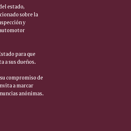
del estado, 
cionado sobre la 
nspección y 
 automotor 
Estado para que 
ta a sus dueños.
n su compromiso de 
nvita a marcar 
enuncias anónimas.