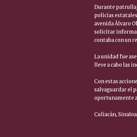
Durante patrullaj
policías estatale
avenida Álvaro Ob
solicitar informa
contaba con un re
La unidad fue ase
lleve a cabo las 
Con estas accione
salvaguardar el p
oportunamente al
Culiacán, Sinaloa,