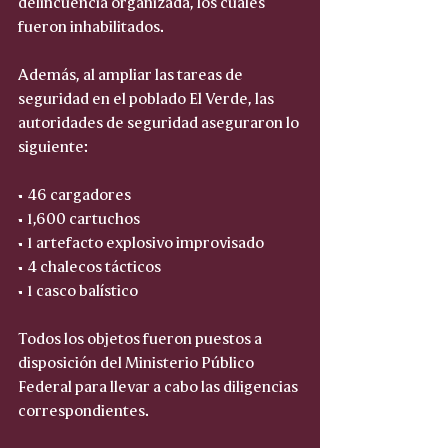
delincuencia organizada, los cuales 
fueron inhabilitados.
Además, al ampliar las tareas de 
seguridad en el poblado El Verde, las 
autoridades de seguridad aseguraron lo 
siguiente:
• 46 cargadores 
• 1,600 cartuchos
• 1 artefacto explosivo improvisado 
• 4 chalecos tácticos  
• 1 casco balístico  
Todos los objetos fueron puestos a 
disposición del Ministerio Público 
Federal para llevar a cabo las diligencias 
correspondientes.