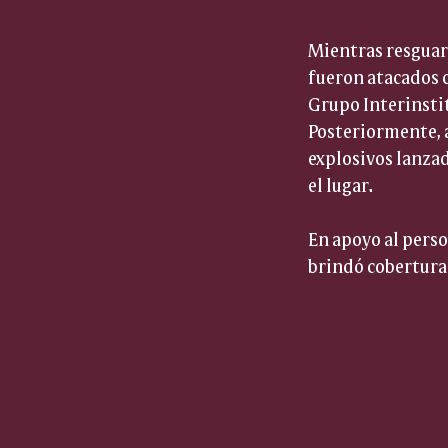
Mientras resguar
fueron atacados c
Grupo Interinstit
Posteriormente, a
explosivos lanzad
el lugar.
En apoyo al perso
brindó cobertura 