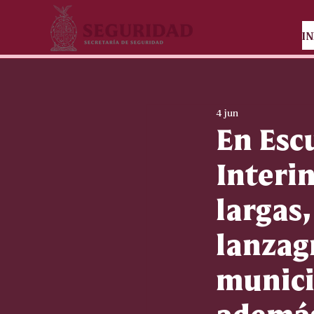
IN
4 jun
En Esc
Interi
largas
lanzag
munici
además