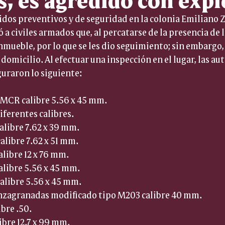
ridos preventivos y de seguridad en la colonia Emiliano Z
 a civiles armados que, al percatarse de la presencia de l
nmueble, por lo que se les dio seguimiento; sin embargo, 
 domicilio. Al efectuar una inspección en el lugar, las au
guraron lo siguiente:
 MCR calibre 5.56 x 45 mm.
iferentes calibres.
calibre 7.62 x 39 mm.
calibre 7.62 x 51 mm.
calibre 12 x 76 mm.
calibre 5.56 x 45 mm.
calibre 5.56 x 45 mm.
anzagranadas modificado tipo M203 calibre 40 mm.
ibre .50.
ibre 12.7 x 99 mm.