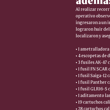
Al realizar recor
operativo observó
ingresaron a un i
lograron huir del
localizaron y ase
• 1 ametralladora
• 4 escopetas de d
• 3 fusiles AK-47 
• 1 fusil FN SCAR 
• 1 fusil Saiga-12 
• 1 fusil Panther 
• 1 fusil GLR16-S 
• 1 aditamento l
• 19 cartuchos cal
• 28 cartuchos cal