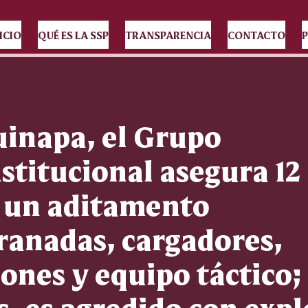
ICIO
QUÉ ES LA SSP
TRANSPARENCIA
CONTACTO
P
uinapa, el Grupo
nstitucional asegura 1
, un aditamento
ranadas, cargadores,
ones y equipo táctico;
, es agredido con expl