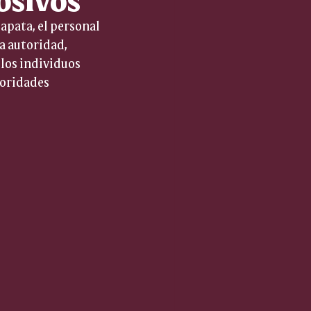
apata, el personal 
a autoridad, 
los individuos 
toridades 