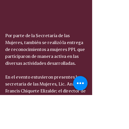
Por parte de la Secretaría de las 
Mujeres, también se realizó la entrega 
de reconocimientos a mujeres PPL que 
participaron de manera activa en las 
diversas actividades desarrolladas.
En el evento estuvieron presentes la 
secretaria de las Mujeres, Lic. Ana 
Francis Chiquete Elizalde; el director de 
IMSS-Bienestar Sinaloa, Dr. Julio César 
Quintero Ledezma; la comisionada de 
CEPTCA, Dra. Martha Alicia Torres 
Reyes; así como los directores del 
Centro Penitenciario de Aguaruto y de 