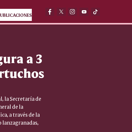
UBLICACIONES
gura a 3
artuchos
 la Secretaría de 
eral de la 
ca, a través de la 
o lanzagranadas, 