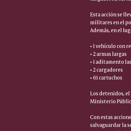
Esta acción se ll
militares en el po
Además, en el lug
• 1 vehículo con r
• 2 armas largas  
• 1 aditamento la
• 2 cargadores  
• 61 cartuchos  
Los detenidos, el
Ministerio Públic
Con estas accione
salvaguardar la s