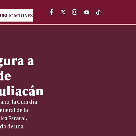
UBLICACIONES
gura a
de
uliacán
ano, la Guardia 
eneral de la 
ca Estatal, 
do de una 