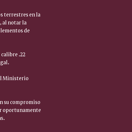
 terrestres en la 
al notar la 
elementos de 
calibre .22 
gal.
l Ministerio 
man su compromiso 
zar oportunamente 
s.