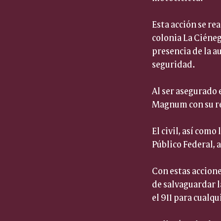
Esta acción se re
colonia La Ciéneg
presencia de la a
seguridad.
Al ser asegurado 
Magnum con su res
El civil, así como
Público Federal, a
Con estas accione
de salvaguardar l
el 911 para cualq