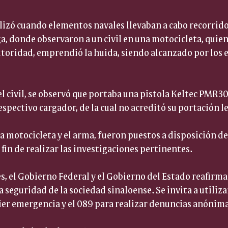
alizó cuando elementos navales llevaban a cabo recorridos
a, donde observaron a un civil en una motocicleta, quien, 
utoridad, emprendió la huida, siendo alcanzado por los 
el civil, se observó que portaba una pistola Keltec PMR30 
pectivo cargador, de la cual no acreditó su portación le
 la motocicleta y el arma, fueron puestos a disposición de
 fin de realizar las investigaciones pertinentes.
s, el Gobierno Federal y el Gobierno del Estado reafir
a seguridad de la sociedad sinaloense. Se invita a utili
uier emergencia y el 089 para realizar denuncias anónima