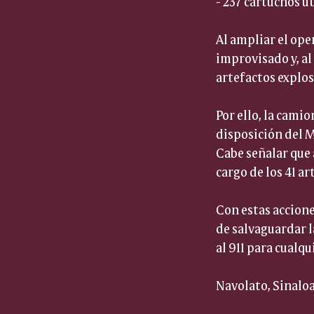
- 237 cartuchos ú
Al ampliar el ope
improvisado y, al
artefactos explo
Por ello, la cami
disposición del M
Cabe señalar que 
cargo de los 41 a
Con estas accione
de salvaguardar l
al 911 para cualq
Navolato, Sinaloa