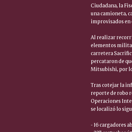
Ciudadana, la Fis
una camioneta, ca
improvisados en 
Al realizar recor
elementos militar
carretera Sacrifi
percataron de que
Mitsubishi, por l
Tras cotejar la i
reporte de robo r
Operaciones Inter
se localizó lo sig
- 16 cargadores a