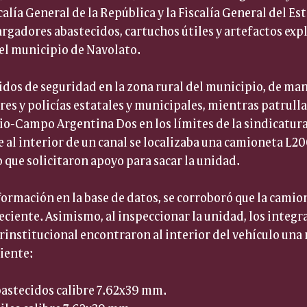
calía General de la República y la Fiscalía General del Es
rgadores abastecidos, cartuchos útiles y artefactos expl
el municipio de Navolato.
ridos de seguridad en la zona rural del municipio, de ma
es y policías estatales y municipales, mientras patrulla
cio-Campo Argentina Dos en los límites de la sindicatura 
 al interior de un canal se localizaba una camioneta L20
o que solicitaron apoyo para sacar la unidad.
nformación en la base de datos, se corroboró que la camio
eciente. Asimismo, al inspeccionar la unidad, los integra
institucional encontraron al interior del vehículo una m
uiente:
bastecidos calibre 7.62x39 mm.