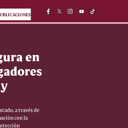
UBLICACIONES
gura en
gadores
 y
tado, a través de 
ación con la 
rotección 