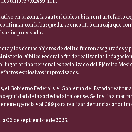
tiles calibre 7.62x39 mm.
rativo en la zona, las autoridades ubicaron 1 artefacto ex
 continuar con la búsqueda, se encontró una caja que con
sivos improvisados.
oneta y los demás objetos de delito fueron asegurados y p
inisterio Público Federal a fin de realizar las indagacio
al lugar arribó personal especializado del Ejército Mexic
rtefactos explosivos improvisados.
s, el Gobierno Federal y el Gobierno del Estado reafir
a seguridad de la sociedad sinaloense. Se invita a marc
uier emergencia y al 089 para realizar denuncias anónima
, a 06 de septiembre de 2025.