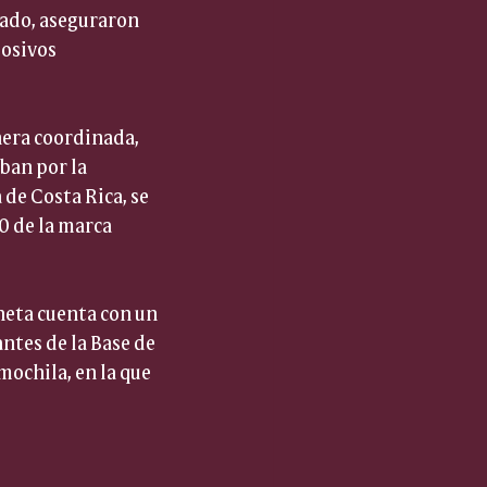
tado, aseguraron 
osivos 
nera coordinada, 
ban por la 
de Costa Rica, se 
0 de la marca 
neta cuenta con un 
ntes de la Base de 
ochila, en la que 