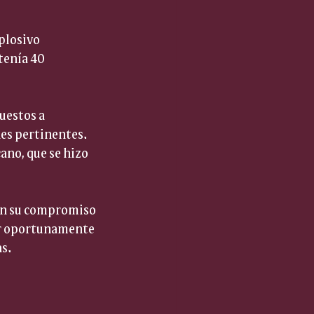
plosivo 
tenía 40 
uestos a 
nes pertinentes. 
ano, que se hizo 
man su compromiso 
ar oportunamente 
s.