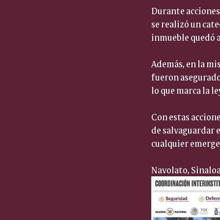
Durante acciones 
se realizó un cat
inmueble quedó 
Además, en la mis
fueron asegurados
lo que marca la le
Con estas accione
de salvaguardar el
cualquier emerge
Navolato, Sinaloa