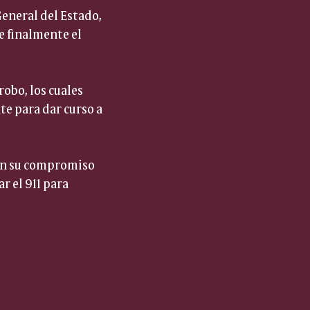
eneral del Estado, 
e finalmente el 
obo, los cuales 
e para dar curso a 
man su compromiso 
r el 911 para 