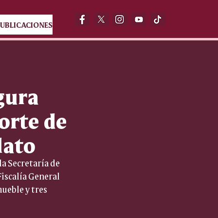
UBLICACIONES
gura
orte de
lato
a Secretaría de 
Fiscalía General 
ueble y tres 