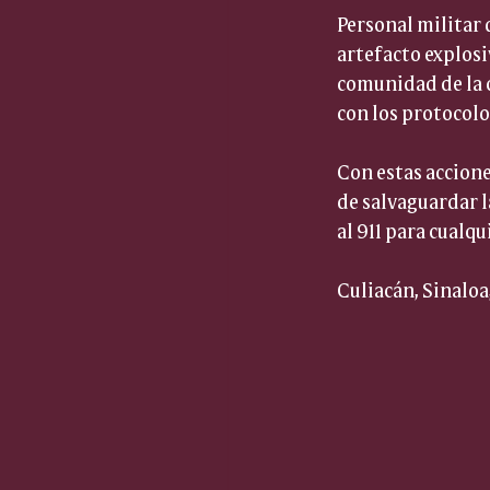
Personal militar 
artefacto explosi
comunidad de la c
con los protocol
Con estas accione
de salvaguardar l
al 911 para cualq
Culiacán, Sinaloa,