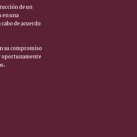
rucción de un 
 en una 
a cabo de acuerdo 
man su compromiso 
ar oportunamente 
s.