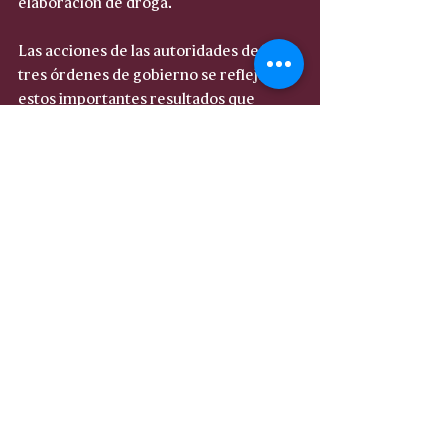
elaboración de droga.
Las acciones de las autoridades de los 
tres órdenes de gobierno se reflejan en 
estos importantes resultados que  
indican el trabajo permanente en el 
combate a la delincuencia con el firme 
objetivo de restablecer la paz y 
seguridad de las y los sinaloenses.
#SSPSinaloa