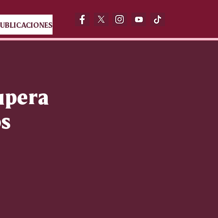
UBLICACIONES
upera
os