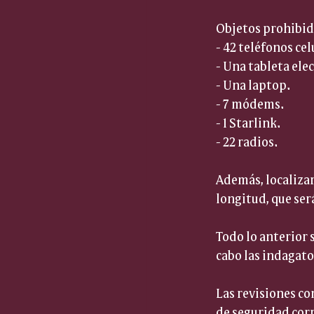
Objetos prohibid
- 42 teléfonos celu
- Una tableta elec
- Una laptop.  
- 7 módems.  
- 1 Starlink.  
- 22 radios.  
Además, localiza
longitud, que ser
Todo lo anterior 
cabo las indagato
Las revisiones co
de seguridad cor