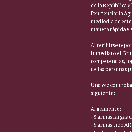
de la República y 
Penitenciario Agu
mediodía de este 
manera rápida y e
Al recibirse repo
inmediato el Grup
competencias, log
de las personas p
Una vez controlada
siguiente:
Armamento:
- 5 armas largas t
- 5 armas tipo AR-