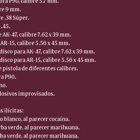
ra P90, calibre 5.7 mm.  
bre 9 mm.  
re .38 Súper.  
.45.  
 AK-47, calibre 7.62 x 39 mm.  
 AR-15, calibre 5.56 x 45 mm.  
disco para AK-47, calibre 7.62 x 39 mm.  
disco para AR-15, calibre 5.56 x 45 mm.  
 pistola de diferentes calibres.  
a P90.  
o.  
plosivos improvisados.  
 ilícitas:
vo blanco, al parecer cocaína.  
rba verde, al parecer marihuana.  
rba verde, al parecer marihuana.  