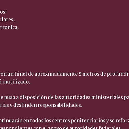
os:
lares.  
trónica.  
ron un túnel de aproximadamente 5 metros de profundid
á inutilizado.
se puso a disposición de las autoridades ministeriales pa
rias y deslinden responsabilidades.
ntinuarán en todos los centros penitenciarios y se refor
respondientes con el apoyo de autoridades federales.