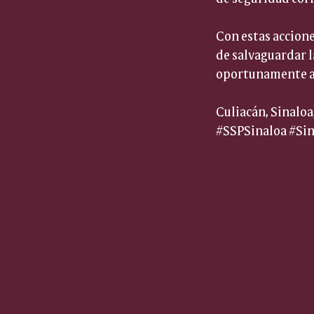
Con estas accione
de salvaguardar l
oportunamente al
Culiacán, Sinaloa
#SSPSinaloa
#Sin