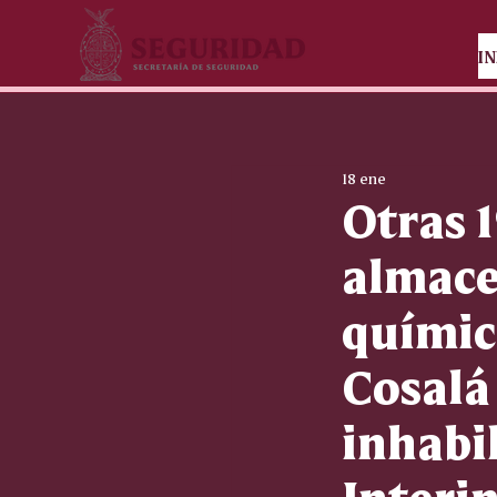
IN
18 ene
Otras 
almace
químic
Cosalá
inhabi
Interi