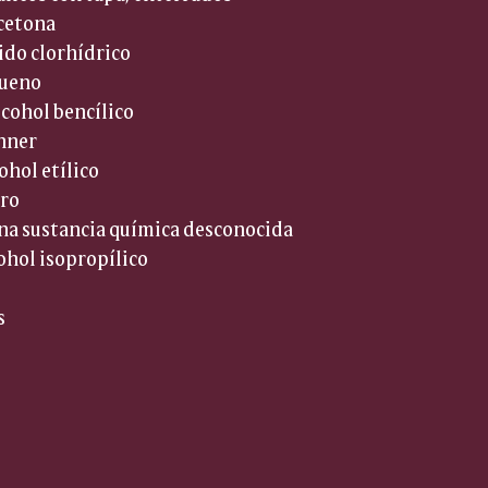
cetona  
cido clorhídrico  
ueno  
lcohol bencílico  
nner  
ohol etílico  
ro  
 una sustancia química desconocida  
cohol isopropílico  
  
 