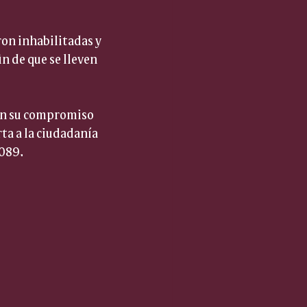
on inhabilitadas y 
n de que se lleven 
man su compromiso 
ta a la ciudadanía 
 089.