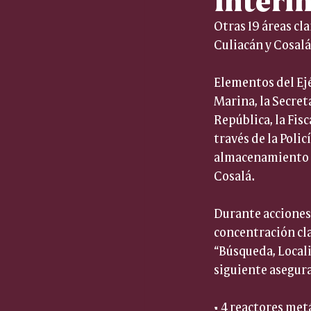
Otras 19 áreas c
Culiacán y Cosalá
Elementos del Ejé
Marina, la Secret
República, la Fisc
través de la Polic
almacenamiento d
Cosalá.
Durante acciones 
concentración cl
“Búsqueda, Locali
siguiente asegur
• 4 reactores met