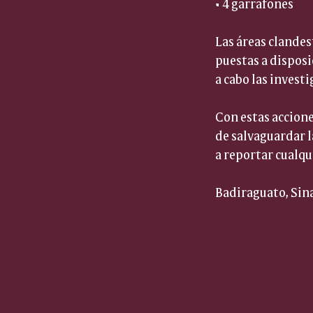
• 4 garrafones  
Las áreas clande
puestas a disposic
a cabo las invest
Con estas accione
de salvaguardar l
a reportar cualqu
Badiraguato, Sina