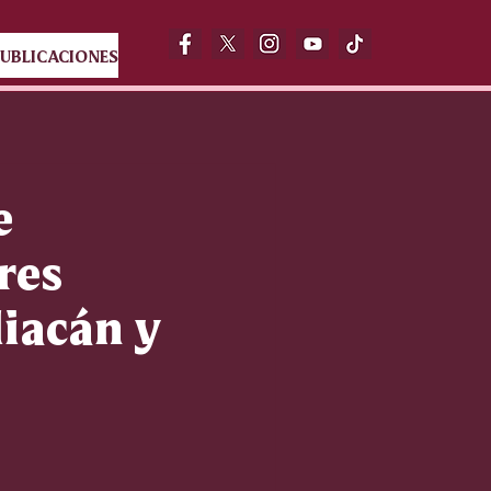
UBLICACIONES
e
res
iacán y