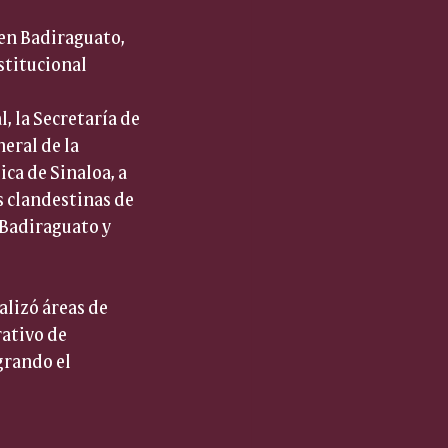
en Badiraguato, 
stitucional
 la Secretaría de 
eral de la 
ca de Sinaloa, a 
s clandestinas de 
Badiraguato y 
lizó áreas de 
ativo de 
grando el 