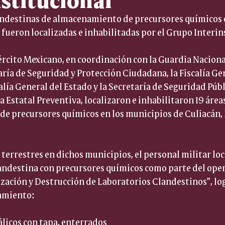
landestinas de almacenamiento de precursores químicos 
 fueron localizadas e inhabilitadas por el Grupo Interin
rcito Mexicano, en coordinación con la Guardia Nacional,
aría de Seguridad y Protección Ciudadana, la Fiscalía Gen
alía General del Estado y la Secretaría de Seguridad Públi
ía Estatal Preventiva, localizaron e inhabilitaron 19 área
e precursores químicos en los municipios de Culiacán, 
terrestres en dichos municipios, el personal militar loca
andestina con precursores químicos como parte del oper
zación y Destrucción de Laboratorios Clandestinos”, lo
amiento:
álicos con tapa, enterrados  