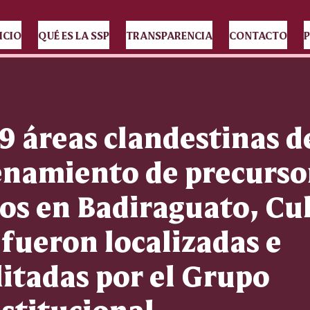
ICIO
QUÉ ES LA SSP
TRANSPARENCIA
CONTACTO
P
19 áreas clandestinas d
namiento de precurso
os en Badiraguato, Cul
 fueron localizadas e
litadas por el Grupo
nstitucional