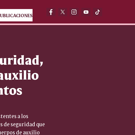
UBLICACIONES
uridad,
auxilio
ntos
tentes a los 
s de seguridad que 
erpos de auxilio 