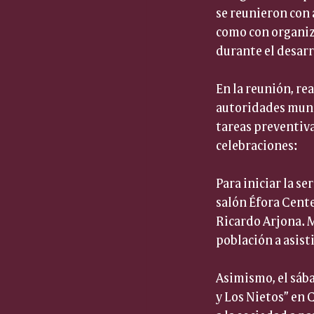
se reunieron con 
como con organiz
durante el desarr
En la reunión, re
autoridades munic
tareas preventiva
celebraciones:
Para iniciar la se
salón Éfora Center
Ricardo Arjona. M
población a asisti
Asimismo, el sábad
y Los Nietos” en 