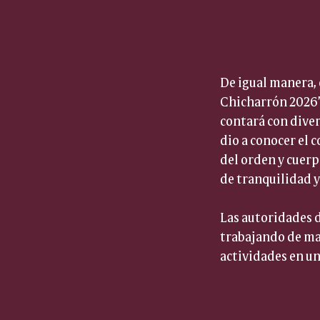
De igual manera, e
Chicharrón 2026”
contará con diver
dio a conocer el 
del orden y cuerpo
de tranquilidad y
Las autoridades 
trabajando de man
actividades en un