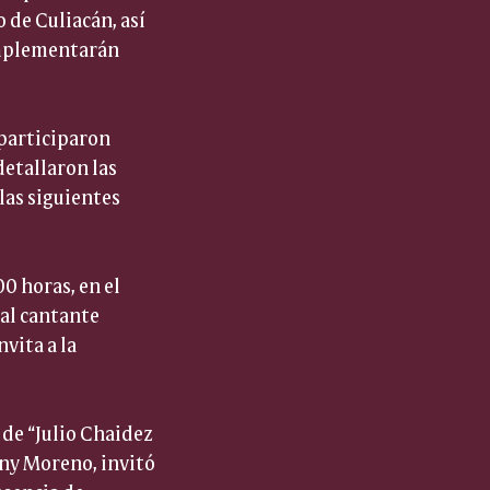
de Culiacán, así 
implementarán 
 participaron 
etallaron las 
as siguientes 
00 horas, en el 
 al cantante 
vita a la 
 de “Julio Chaidez 
ny Moreno, invitó 