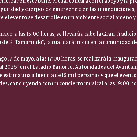
rticipar en este baile, el cual contará con el apoyo y la pr
eguridad y cuerpos de emergencia en las inmediaciones, 
e el evento se desarrolle en un ambiente social ameno y
mayo, a las 15:00 horas, se llevará a cabo la Gran Tradici
o de El Tamarindo”, la cual dará inicio en la comunidad d
 17 de mayo, a las 17:00 horas, se realizará la inaugurac
al 2026” en el Estadio Banorte. Autoridades del Ayuntam
 estima una afluencia de 15 mil personas y que el evento
des, concluyendo con un concierto musical a las 19:00 ho