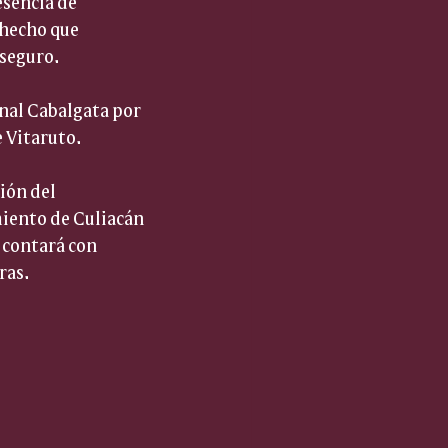
esencia de 
hecho que 
 seguro.
onal Cabalgata por 
e Vitaruto.
ión del 
iento de Culiacán 
 contará con 
ras.