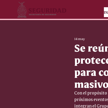
IN
14 may
Se reú
protecc
para c
masivo
Con el propósito 
próximos eventos 
integran el Grupo