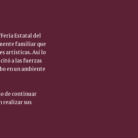
“Feria Estatal del 
mente familiar que 
 artísticas. Así lo 
itó a las fuerzas 
cabo en un ambiente 
o de continuar 
realizar sus 