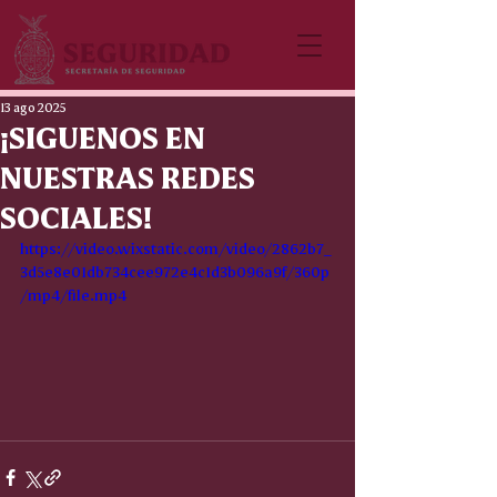
13 ago 2025
¡SIGUENOS EN
NUESTRAS REDES
SOCIALES!
https://video.wixstatic.com/video/2862b7_
3d5e8e01db734cee972e4c1d3b096a9f/360p
/mp4/file.mp4