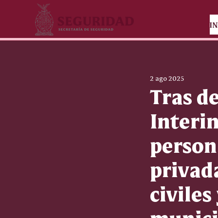
IN
2 ago 2025
Tras d
Interin
person
privada
civile
munici