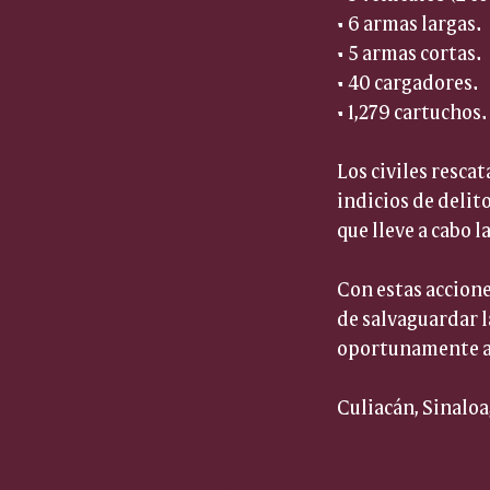
• 6 armas largas.  
• 5 armas cortas.  
• 40 cargadores.  
• 1,279 cartuchos. 
Los civiles resca
indicios de delito
que lleve a cabo 
Con estas accione
de salvaguardar l
oportunamente al
Culiacán, Sinaloa,