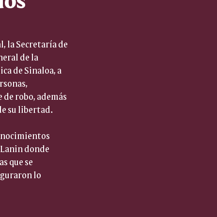
 la Secretaría de 
eral de la 
ca de Sinaloa, a 
rsonas, 
 de robo, además 
e su libertad.
conocimientos 
a Lanin donde 
as que se 
guraron lo 