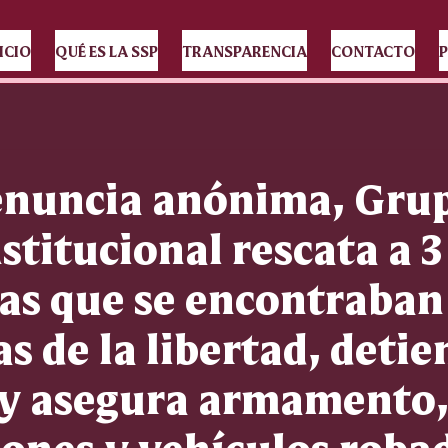
ICIO
QUÉ ES LA SSP
TRANSPARENCIA
CONTACTO
P
enuncia anónima, Gru
stitucional rescata a 3
as que se encontraban
s de la libertad, detie
s y asegura armamento
ones y vehículos roba