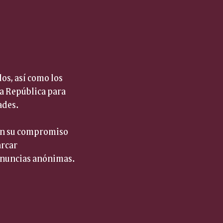
os, así como los 
la República para 
ades.
man su compromiso 
rcar 
denuncias anónimas.