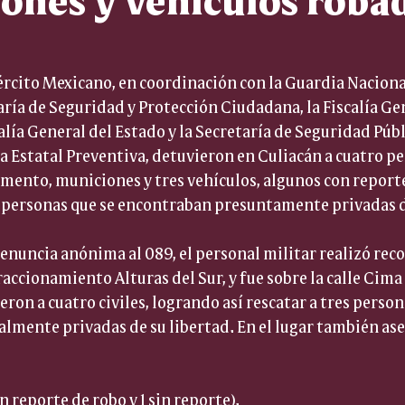
rcito Mexicano, en coordinación con la Guardia Nacional,
aría de Seguridad y Protección Ciudadana, la Fiscalía Gen
alía General del Estado y la Secretaría de Seguridad Públi
cía Estatal Preventiva, detuvieron en Culiacán a cuatro pe
ento, municiones y tres vehículos, algunos con reporte
s personas que se encontraban presuntamente privadas d
denuncia anónima al 089, el personal militar realizó re
fraccionamiento Alturas del Sur, y fue sobre la calle Cim
ron a cuatro civiles, logrando así rescatar a tres person
lmente privadas de su libertad. En el lugar también ase
n reporte de robo y 1 sin reporte).  