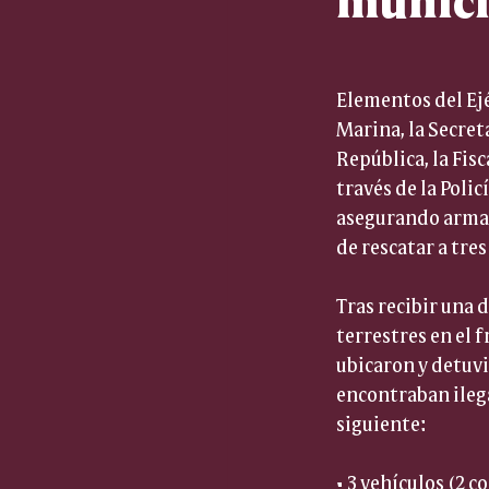
Elementos del Ejé
Marina, la Secret
República, la Fisc
través de la Poli
asegurando armam
de rescatar a tre
Tras recibir una 
terrestres en el 
ubicaron y detuvie
encontraban ilega
siguiente:
• 3 vehículos (2 co