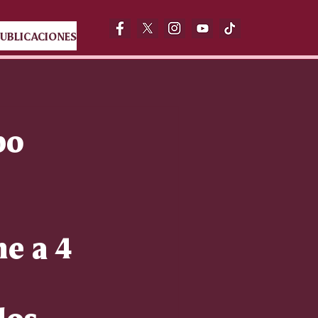
UBLICACIONES
po
ne a 4
,
dos