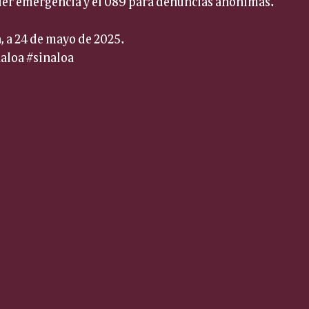
uier emergencia y el 089 para denuncias anónimas.
, a 24 de mayo de 2025.
aloa
#sinaloa