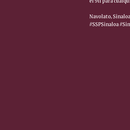
el 911 para cualq
Navolato, Sinaloa
#SSPSinaloa
#Sin