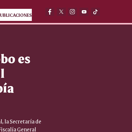
UBLICACIONES
obo es
l
bía
 la Secretaría de 
Fiscalía General 