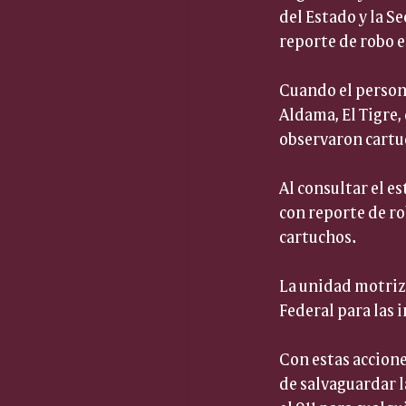
del Estado y la S
reporte de robo e
Cuando el persona
Aldama, El Tigre,
observaron cartuc
Al consultar el e
con reporte de ro
cartuchos.
La unidad motriz 
Federal para las 
Con estas accione
de salvaguardar l