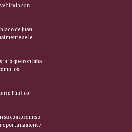
 vehículo con 
blado de Juan 
ualmente se le 
nstató que contaba 
como los 
erio Público 
man su compromiso 
zar oportunamente 