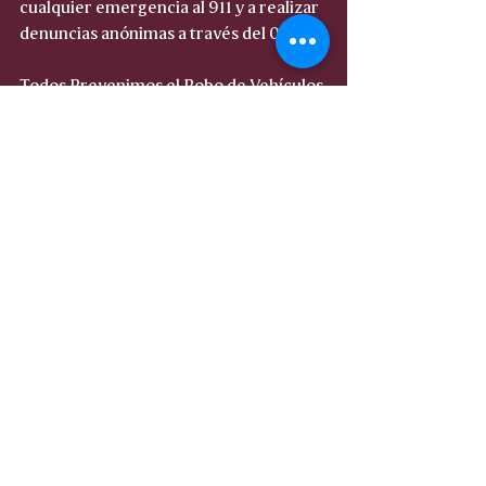
cualquier emergencia al 911 y a realizar 
denuncias anónimas a través del 089. 
Todos Prevenimos el Robo de Vehículos 
Culiacán, Sinaloa, a 13 de febrero de 
2026.
Entradas recientes
Ver todo