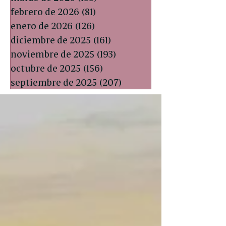
febrero de 2026
(81)
81 entradas
enero de 2026
(126)
126 entradas
diciembre de 2025
(161)
161 entradas
noviembre de 2025
(193)
193 entradas
octubre de 2025
(156)
156 entradas
septiembre de 2025
(207)
207 entradas