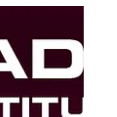
hombres y mujeres del módulo femenil y varonil
del Centro Penitenciario Aguaruto, en Culiacán,
tuvieron acceso a exámenes de la vista, con el
objetivo de proporcionarles lentes adaptados que
mejoren su calidad de vida. Entre las y los
beneficiarios se encuentra la señora Laura, quien
aprovechó esta oportunidad para realizarse la
evaluación con personal especializado que
acudió a