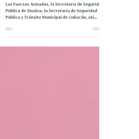
de la
Las Fuerzas Armadas, la Secretaría de Seguridad
Pública de Sinaloa, la Secretaría de Seguridad
Pública y Tránsito Municipal de Culiacán, así
como personal de Protección Civil, Cruz Roja y
Bomberos, se despliegan de manera estratégica
para garantizar la sana convivencia entre adultos
e infantes que disfrutan de los juegos mecánicos
y espectáculos musicales. Con este tipo de
acciones coordinadas, la SSP Sinaloa reafirma su
compromiso de velar por la integridad y el libre
esparc