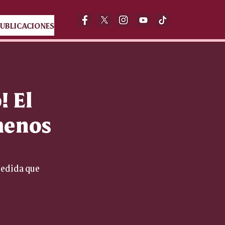
UBLICACIONES
! El
menos
medida que 