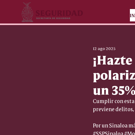
IN
12 ago 2025
¡Hazte 
polari
un 35% 
Cumplir con esta 
previene delitos, 
Por un Sinaloa má
#SSPSinaloa
#Mo